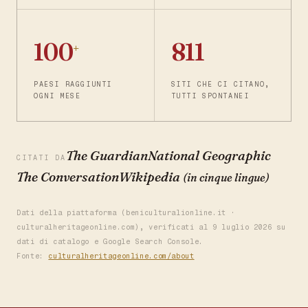
100
811
+
PAESI RAGGIUNTI
SITI CHE CI CITANO,
OGNI MESE
TUTTI SPONTANEI
The Guardian
National Geographic
CITATI DA
The Conversation
Wikipedia
(in cinque lingue)
Dati della piattaforma (beniculturalionline.it ·
culturalheritageonline.com), verificati al 9 luglio 2026 su
dati di catalogo e Google Search Console.
Fonte:
culturalheritageonline.com/about