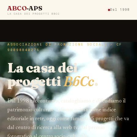
ABCO
·APS
Dal 1998
LA CASA DEI PROGETTI BBCC
ASSOCIAZIONE DI PROMOZIONE SOCIALE · CF
90098840276
La casa dei
progetti
BbCc
.
Dal 1998 raccontiamo, cataloghiamo e difendiamo il
patrimonio culturale italiano: prima come indice
editoriale in rete, oggi come famiglia di progetti che va
dal centro di ricerca alla web tv, dal premio
fotografico al centro socio-culturale.